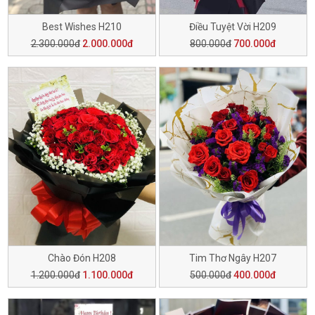
Best Wishes H210
Điều Tuyệt Vời H209
2.300.000đ
2.000.000đ
800.000đ
700.000đ
Chào Đón H208
Tim Thơ Ngây H207
1.200.000đ
1.100.000đ
500.000đ
400.000đ