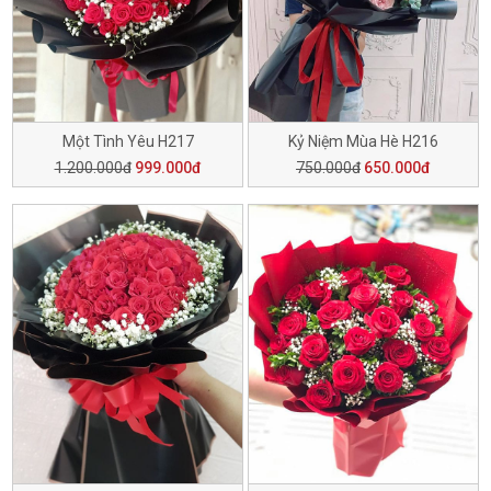
Một Tình Yêu H217
Kỷ Niệm Mùa Hè H216
1.200.000đ
999.000đ
750.000đ
650.000đ