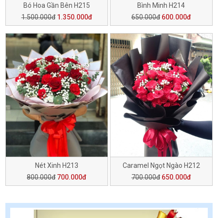
Bó Hoa Gần Bên H215
Bình Minh H214
1.500.000đ
1.350.000đ
650.000đ
600.000đ
Nét Xinh H213
Caramel Ngọt Ngào H212
800.000đ
700.000đ
700.000đ
650.000đ